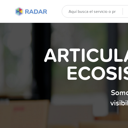
ARTICUL
ECOSI
Somo
visib