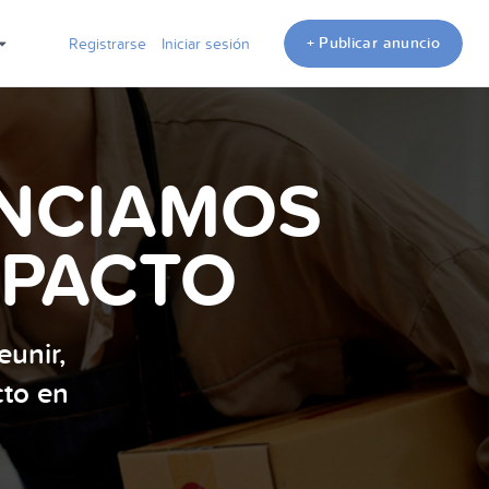
+ Publicar anuncio
Registrarse
Iniciar sesión
ENCIAMOS
MPACTO
unir,
cto en