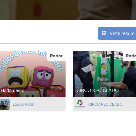
Vista resum
Radar
Rad
Hadamania
CIRCO RECICLADO
Equipo Radar
CIRCO RECICLADO