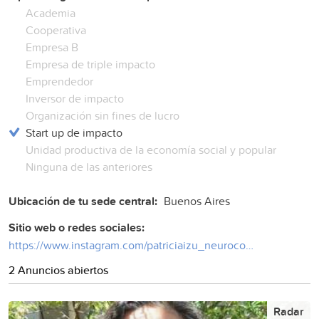
Academia
Cooperativa
Empresa B
Empresa de triple impacto
Emprendedor
Inversor de impacto
Organización sin fines de lucro
Start up de impacto
Unidad productiva de la economía social y popular
Ninguna de las anteriores
Ubicación de tu sede central:
Buenos Aires
Sitio web o redes sociales:
https://www.instagram.com/patriciaizu_neurocoach?igsh=MTRpamxrcnk0NHlpNg%3D%3D
2 Anuncios abiertos
Radar