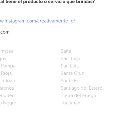
l tiene el producto o servicio que brindas?
ww.instagram.com/creativamente_d/
l.com
rmosa
Salta
juy
San Juan
 Pampa
San Luis
 Rioja
Santa Cruz
endoza
Santa Fe
siones
Santiago del Estero
euquen
Tierra del Fuego
o Negro
Tucuman