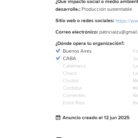
¿Qué impacto social o medio ambienta
desarrolle.:
Producción sustentable
Sitio web o redes sociales:
https://w
Correo electrónico:
patriciaizu@gmai
¿Dónde opera tu organización?:
Buenos Aires
Fo
CABA
Ju
Catamarca
La
Chaco
La
Chubut
M
Cordoba
Mi
Corrientes
N
Entre Rios
Ri
Anuncio creado el 12 jun 2025