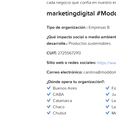
cada negocio que confía en nuestro equ
marketingdigital #Mod
Tipo de organización :
Empresas B
¿Qué impacto social o medio ambienta
desarrolle.:
Productos sustentables
CUIT:
27255672113
Sitio web o redes sociales:
https://w
Correo electrónico:
carolina@moddoma
¿Dónde opera tu organización?:
Buenos Aires
Fo
CABA
Ju
Catamarca
La
Chaco
La
Chubut
M