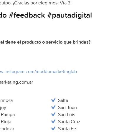
ipo. ¡Gracias por elegirnos, Vía 3!
do #feedback #pautadigital
l tiene el producto o servicio que brindas?
ww.instagram.com/moddomarketinglab
rketing.com.ar
rmosa
Salta
juy
San Juan
 Pampa
San Luis
 Rioja
Santa Cruz
endoza
Santa Fe