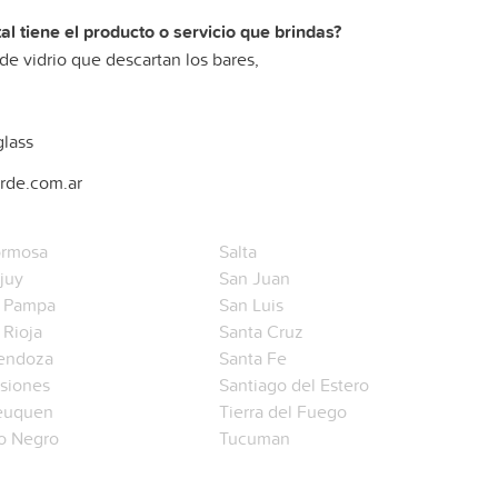
l tiene el producto o servicio que brindas?
e vidrio que descartan los bares,
lass
rde.com.ar
rmosa
Salta
juy
San Juan
 Pampa
San Luis
 Rioja
Santa Cruz
endoza
Santa Fe
siones
Santiago del Estero
euquen
Tierra del Fuego
o Negro
Tucuman