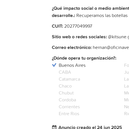
¿Qué impacto social o medio ambienta
desarrolle.:
Recuperamos las botellas d
CUIT:
20277049997
Sitio web o redes sociales:
@kitsune.g
Correo electrónico:
hernan@oficinave
¿Dónde opera tu organización?:
Buenos Aires
Fo
CABA
Ju
Catamarca
La
Chaco
La
Chubut
M
Cordoba
Mi
Corrientes
N
Entre Rios
Ri
Anuncio creado el 24 jun 2025