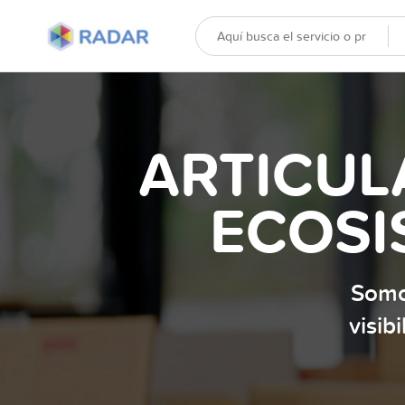
ARTICUL
ECOSI
Somo
visib