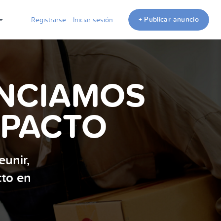
+ Publicar anuncio
Registrarse
Iniciar sesión
ENCIAMOS
MPACTO
unir,
cto en