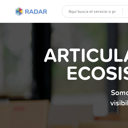
ARTICUL
ECOSI
Somo
visib