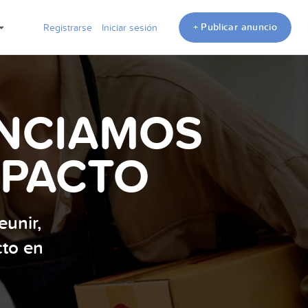
+ Publicar anuncio
Registrarse
Iniciar sesión
ENCIAMOS
MPACTO
unir,
cto en