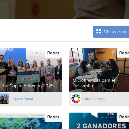
Vista resum
Radar
Rad
Microfinanzas para el
The Gap in Between 2025
Desarrollo
Equipo Radar
Silvia Raggio
Radar
Rad