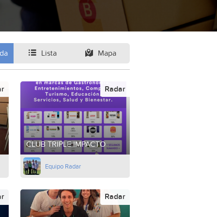
ida
Lista
Mapa
ar
Radar
CLUB TRIPLE IMPACTO
Equipo Radar
ar
Radar